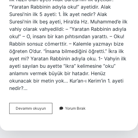
“Yaratan Rabbinin adıyla oku!” ayetidir. Alak
Suresi’nin ilk 5 ayeti: 1. İlk ayet nedir? Alak
Suresi’nin ilk beş ayeti, Hira’da Hz. Muhammed’e ilk
vahiy olarak vahyedildi: – “Yaratan Rabbinin adıyla
oku!” – O, insanı bir kan pıhtısından yarattı. – Oku!
Rabbin sonsuz cömerttir. – Kalemle yazmayı bize
öğreten O’dur. “İnsana bilmediğini öğretti.” İkra ilk
ayet mi? Yaratan Rabbinin adıyla oku. 1- Vahyin ilk
ayeti sayılan bu ayette “ikra” kelimesine “oku”
anlamını vermek büyük bir hatadır. Henüz
okunacak bir metin yok… Kur’an-ı Kerim’in 1. ayeti
nedir?…
Ilk
Devamını okuyun
Yorum Bırak
Ayet
Nedir
Arapça