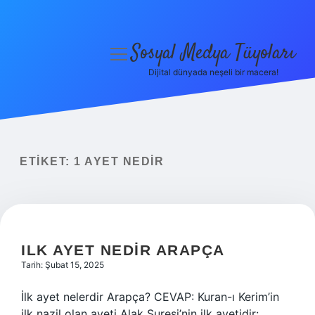
Sosyal Medya Tüyoları
menüyü
aç
Dijital dünyada neşeli bir macera!
Anasayfa
Gizlilik Politikası
Yasal Uyarı
ETIKET:
1 AYET NEDIR
Hakkımızda
ILK AYET NEDIR ARAPÇA
Tarih: Şubat 15, 2025
İlk ayet nelerdir Arapça? CEVAP: Kuran-ı Kerim’in
ilk nazil olan ayeti Alak Suresi’nin ilk ayetidir: