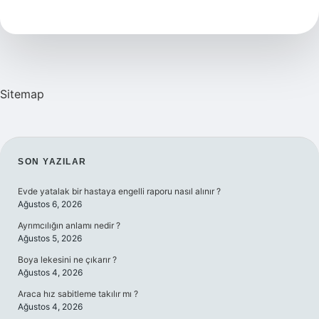
2024
Çeyrek
Altın
Ne
Kadar
Sitemap
SIDEBAR
SON YAZILAR
Evde yatalak bir hastaya engelli raporu nasıl alınır ?
Ağustos 6, 2026
Ayrımcılığın anlamı nedir ?
Ağustos 5, 2026
Boya lekesini ne çıkarır ?
Ağustos 4, 2026
Araca hız sabitleme takılır mı ?
Ağustos 4, 2026