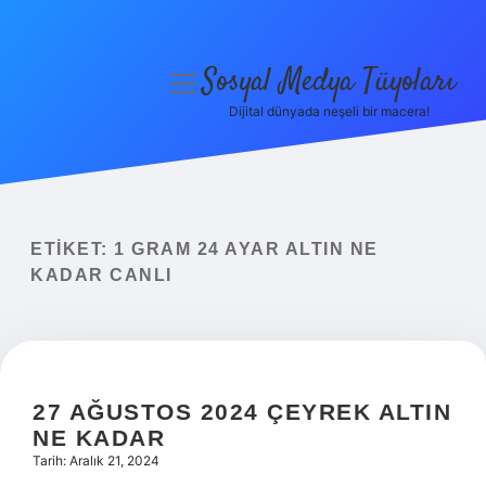
Sosyal Medya Tüyoları
menüyü
aç
Dijital dünyada neşeli bir macera!
Anasayfa
Gizlilik Politikası
Yasal Uyarı
ETIKET:
1 GRAM 24 AYAR ALTIN NE
KADAR CANLI
Hakkımızda
27 AĞUSTOS 2024 ÇEYREK ALTIN
NE KADAR
Tarih: Aralık 21, 2024