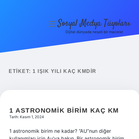
Sosyal Medya Tüyoları
menüyü
aç
Dijital dünyada neşeli bir macera!
Anasayfa
Gizlilik Politikası
Yasal Uyarı
ETIKET:
1 IŞIK YILI KAÇ KMDIR
Hakkımızda
1 ASTRONOMIK BIRIM KAÇ KM
Tarih: Kasım 1, 2024
1 astronomik birim ne kadar? “AU”nun diğer
kullanımları için Au’ya bakın. Bir astronomik birim