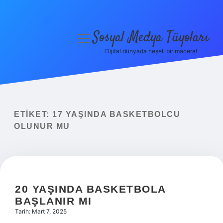
Sosyal Medya Tüyoları
menüyü
aç
Dijital dünyada neşeli bir macera!
Anasayfa
Gizlilik Politikası
Yasal Uyarı
ETIKET:
17 YAŞINDA BASKETBOLCU
OLUNUR MU
Hakkımızda
20 YAŞINDA BASKETBOLA
BAŞLANIR MI
Tarih: Mart 7, 2025