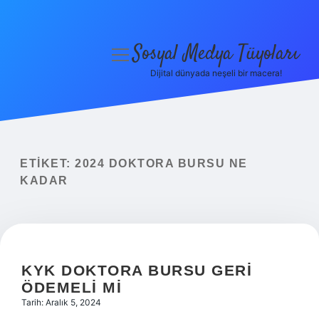
Sosyal Medya Tüyoları
menüyü
aç
Dijital dünyada neşeli bir macera!
Anasayfa
Gizlilik Politikası
Yasal Uyarı
ETIKET:
2024 DOKTORA BURSU NE
KADAR
Hakkımızda
KYK DOKTORA BURSU GERI
ÖDEMELI MI
Tarih: Aralık 5, 2024