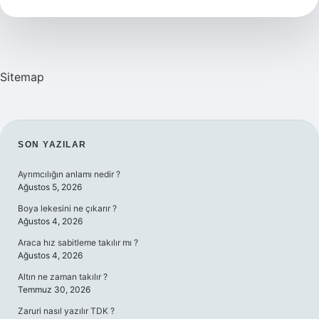
Geri
Ödemeli
Mi
Sitemap
SIDEBAR
SON YAZILAR
Ayrımcılığın anlamı nedir ?
Ağustos 5, 2026
Boya lekesini ne çıkarır ?
Ağustos 4, 2026
Araca hız sabitleme takılır mı ?
Ağustos 4, 2026
Altın ne zaman takılır ?
Temmuz 30, 2026
Zaruri nasıl yazılır TDK ?