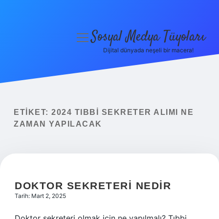
Sosyal Medya Tüyoları
menüyü
aç
Dijital dünyada neşeli bir macera!
Anasayfa
Gizlilik Politikası
Yasal Uyarı
ETIKET:
2024 TIBBI SEKRETER ALIMI NE
ZAMAN YAPILACAK
Hakkımızda
DOKTOR SEKRETERI NEDIR
Tarih: Mart 2, 2025
Doktor sekreteri olmak için ne yapılmalı? Tıbbi