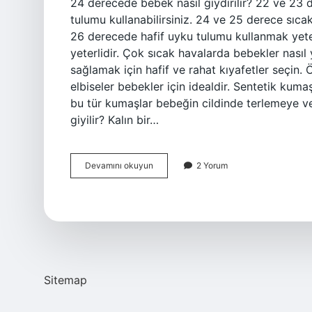
24 derecede bebek nasıl giydirilir? 22 ve 23 d
tulumu kullanabilirsiniz. 24 ve 25 derece sıcakl
26 derecede hafif uyku tulumu kullanmak yete
yeterlidir. Çok sıcak havalarda bebekler nasıl 
sağlamak için hafif ve rahat kıyafetler seçin.
elbiseler bebekler için idealdir. Sentetik kuma
bu tür kumaşlar bebeğin cildinde terlemeye v
giyilir? Kalın bir…
24
Devamını okuyun
2 Yorum
Derecede
Gece
Bebek
Nasıl
Giydirilmeli
Sitemap