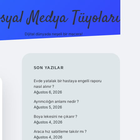
syal Medya Tüyoları
Dijital dünyada neşeli bir macera!
tulipbet yeni giriş
SIDEBAR
SON YAZILAR
Evde yatalak bir hastaya engelli raporu
nasıl alınır ?
Ağustos 6, 2026
Ayrımcılığın anlamı nedir ?
Ağustos 5, 2026
Boya lekesini ne çıkarır ?
Ağustos 4, 2026
Araca hız sabitleme takılır mı ?
Ağustos 4, 2026