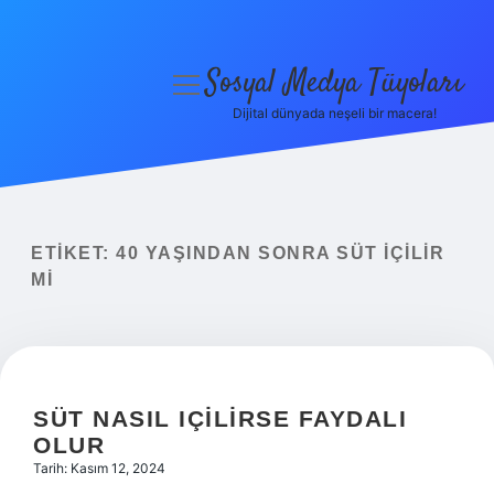
Sosyal Medya Tüyoları
menüyü
aç
Dijital dünyada neşeli bir macera!
Anasayfa
Gizlilik Politikası
Yasal Uyarı
ETIKET:
40 YAŞINDAN SONRA SÜT IÇILIR
MI
Hakkımızda
SÜT NASIL IÇILIRSE FAYDALI
OLUR
Tarih: Kasım 12, 2024