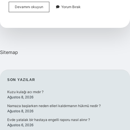
Süt
Devamını okuyun
Yorum Bırak
Nasıl
Içilirse
Faydalı
Olur
Sitemap
SIDEBAR
SON YAZILAR
Kuzu kulağı acı mıdır ?
Ağustos 8, 2026
Namaza başlarken neden elleri kaldırmanın hükmü nedir ?
Ağustos 8, 2026
Evde yatalak bir hastaya engelli raporu nasıl alınır ?
Ağustos 6, 2026