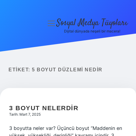
Sosyal Medya Tüyoları
menüyü
aç
Dijital dünyada neşeli bir macera!
Anasayfa
Gizlilik Politikası
Yasal Uyarı
ETIKET:
5 BOYUT DÜZLEMI NEDIR
Hakkımızda
3 BOYUT NELERDIR
Tarih: Mart 7, 2025
3 boyutta neler var? Üçüncü boyut “Maddenin en
yüksek, yüksekliği, derinliği” kavramı içindir. 3