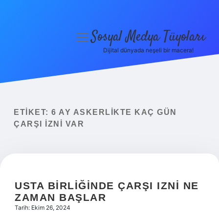
Sosyal Medya Tüyoları
menüyü
aç
Dijital dünyada neşeli bir macera!
Anasayfa
Gizlilik Politikası
Yasal Uyarı
ETIKET:
6 AY ASKERLIKTE KAÇ GÜN
ÇARŞI IZNI VAR
Hakkımızda
USTA BIRLIĞINDE ÇARŞI IZNI NE
ZAMAN BAŞLAR
Tarih: Ekim 26, 2024