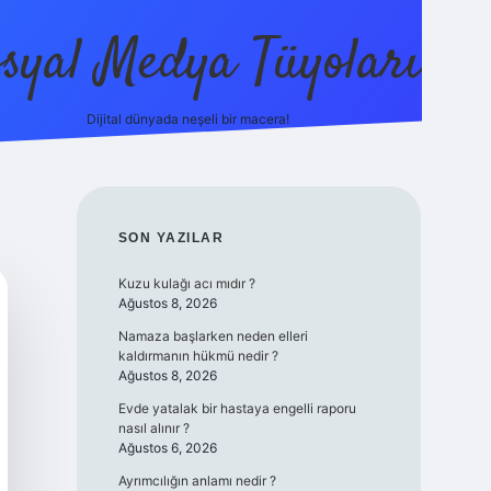
syal Medya Tüyoları
Dijital dünyada neşeli bir macera!
tulipbet yeni giriş
SIDEBAR
SON YAZILAR
Kuzu kulağı acı mıdır ?
Ağustos 8, 2026
Namaza başlarken neden elleri
kaldırmanın hükmü nedir ?
Ağustos 8, 2026
Evde yatalak bir hastaya engelli raporu
nasıl alınır ?
Ağustos 6, 2026
Ayrımcılığın anlamı nedir ?