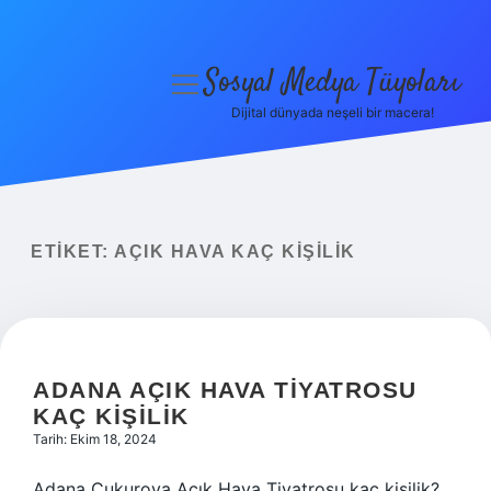
Sosyal Medya Tüyoları
menüyü
aç
Dijital dünyada neşeli bir macera!
Anasayfa
Gizlilik Politikası
Yasal Uyarı
ETIKET:
AÇIK HAVA KAÇ KIŞILIK
Hakkımızda
ADANA AÇIK HAVA TIYATROSU
KAÇ KIŞILIK
Tarih: Ekim 18, 2024
Adana Çukurova Açık Hava Tiyatrosu kaç kişilik?