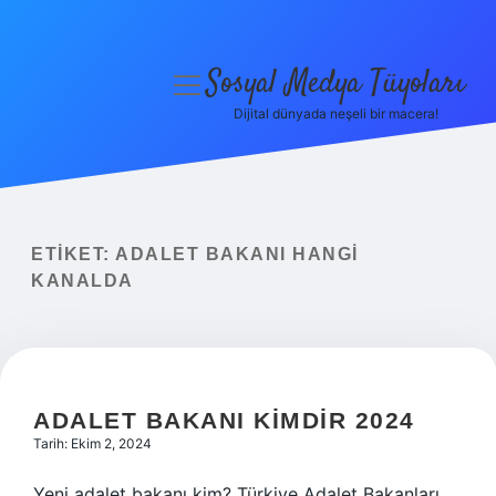
Sosyal Medya Tüyoları
menüyü
aç
Dijital dünyada neşeli bir macera!
Anasayfa
Gizlilik Politikası
Yasal Uyarı
ETIKET:
ADALET BAKANI HANGI
KANALDA
Hakkımızda
ADALET BAKANI KIMDIR 2024
Tarih: Ekim 2, 2024
Yeni adalet bakanı kim? Türkiye Adalet Bakanları