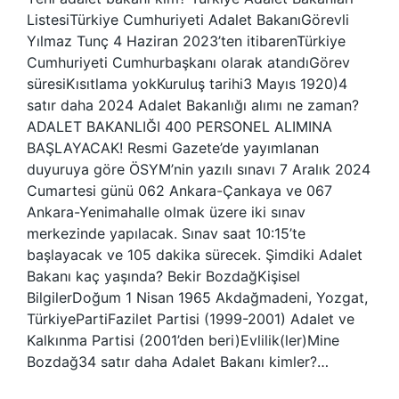
ListesiTürkiye Cumhuriyeti Adalet BakanıGörevli
Yılmaz Tunç 4 Haziran 2023’ten itibarenTürkiye
Cumhuriyeti Cumhurbaşkanı olarak atandıGörev
süresiKısıtlama yokKuruluş tarihi3 Mayıs 1920)4
satır daha 2024 Adalet Bakanlığı alımı ne zaman?
ADALET BAKANLIĞI 400 PERSONEL ALIMINA
BAŞLAYACAK! Resmi Gazete’de yayımlanan
duyuruya göre ÖSYM’nin yazılı sınavı 7 Aralık 2024
Cumartesi günü 062 Ankara-Çankaya ve 067
Ankara-Yenimahalle olmak üzere iki sınav
merkezinde yapılacak. Sınav saat 10:15’te
başlayacak ve 105 dakika sürecek. Şimdiki Adalet
Bakanı kaç yaşında? Bekir BozdağKişisel
BilgilerDoğum 1 Nisan 1965 Akdağmadeni, Yozgat,
TürkiyePartiFazilet Partisi (1999-2001) Adalet ve
Kalkınma Partisi (2001’den beri)Evlilik(ler)Mine
Bozdağ34 satır daha Adalet Bakanı kimler?…