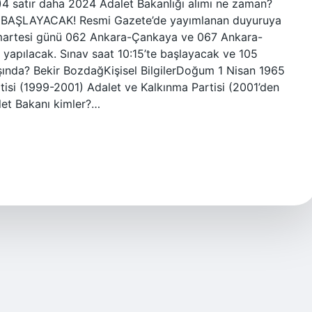
)4 satır daha 2024 Adalet Bakanlığı alımı ne zaman?
AŞLAYACAK! Resmi Gazete’de yayımlanan duyuruya
umartesi günü 062 Ankara-Çankaya ve 067 Ankara-
yapılacak. Sınav saat 10:15’te başlayacak ve 105
şında? Bekir BozdağKişisel BilgilerDoğum 1 Nisan 1965
tisi (1999-2001) Adalet ve Kalkınma Partisi (2001’den
let Bakanı kimler?…