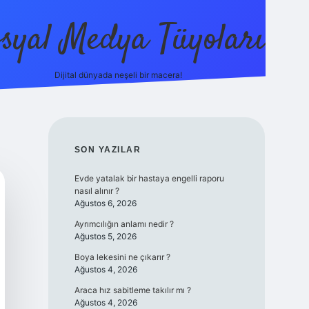
syal Medya Tüyoları
Dijital dünyada neşeli bir macera!
tulipbet yeni giriş
SIDEBAR
SON YAZILAR
Evde yatalak bir hastaya engelli raporu
nasıl alınır ?
Ağustos 6, 2026
Ayrımcılığın anlamı nedir ?
Ağustos 5, 2026
Boya lekesini ne çıkarır ?
Ağustos 4, 2026
Araca hız sabitleme takılır mı ?
Ağustos 4, 2026