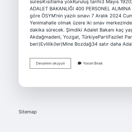
süresiKısıtlama yokKuruluş tarihi3 Mayıs 1920
ADALET BAKANLIĞI 400 PERSONEL ALIMINA B
göre ÖSYM’nin yazılı sınavı 7 Aralık 2024 C
Yenimahalle olmak üzere iki sınav merkezinde 
dakika sürecek. Şimdiki Adalet Bakanı kaç ya
Akdağmadeni, Yozgat, TürkiyePartiFazilet Par
beri)Evlilik(ler)Mine Bozdağ34 satır daha Ada
Adalet
Devamını okuyun
Yorum Bırak
Bakanı
Kimdir
2024
Sitemap