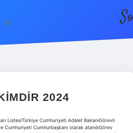
So
KIMDIR 2024
arı ListesiTürkiye Cumhuriyeti Adalet BakanıGörevli
iye Cumhuriyeti Cumhurbaşkanı olarak atandıGörev