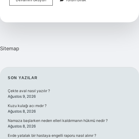
Mahkemesi
Adli
Tatile
Girer
Mi
Sitemap
SIDEBAR
SON YAZILAR
Çekte aval nasıl yazılır ?
Ağustos 9, 2026
Kuzu kulağı acı mıdır ?
Ağustos 8, 2026
Namaza başlarken neden elleri kaldırmanın hükmü nedir ?
Ağustos 8, 2026
Evde yatalak bir hastaya engelli raporu nasıl alınır ?