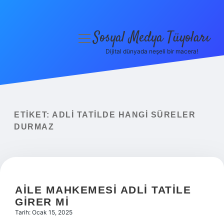
Sosyal Medya Tüyoları
menüyü
aç
Dijital dünyada neşeli bir macera!
Anasayfa
Gizlilik Politikası
Yasal Uyarı
ETIKET:
ADLI TATILDE HANGI SÜRELER
DURMAZ
Hakkımızda
AILE MAHKEMESI ADLI TATILE
GIRER MI
Tarih: Ocak 15, 2025