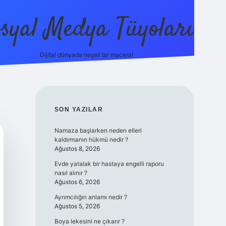
syal Medya Tüyoları
Dijital dünyada neşeli bir macera!
tulipbet yeni giriş
SIDEBAR
SON YAZILAR
Namaza başlarken neden elleri
kaldırmanın hükmü nedir ?
Ağustos 8, 2026
Evde yatalak bir hastaya engelli raporu
nasıl alınır ?
Ağustos 6, 2026
Ayrımcılığın anlamı nedir ?
Ağustos 5, 2026
Boya lekesini ne çıkarır ?