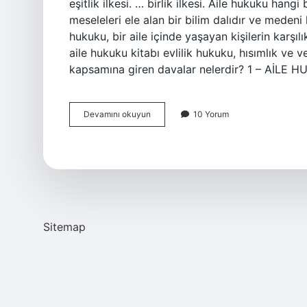
eşitlik ilkesi. … birlik ilkesi. Aile hukuku hangi
meseleleri ele alan bir bilim dalıdır ve medeni
hukuku, bir aile içinde yaşayan kişilerin karşılı
aile hukuku kitabı evlilik hukuku, hısımlık ve 
kapsamına giren davalar nelerdir? 1 – AİLE 
Aile
Devamını okuyun
10 Yorum
Hukuku
Içeriği
Nedir
Sitemap