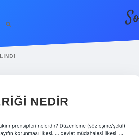
So
LINDI
RIĞI NEDIR
hakim prensipleri nelerdir? Düzenleme (sözleşme/şekil)
ayıfın korunması ilkesi. … devlet müdahalesi ilkesi. …