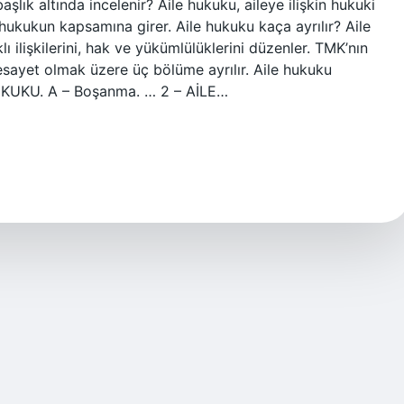
 başlık altında incelenir? Aile hukuku, aileye ilişkin hukuki
 hukukun kapsamına girer. Aile hukuku kaça ayrılır? Aile
klı ilişkilerini, hak ve yükümlülüklerini düzenler. TMK’nın
vesayet olmak üzere üç bölüme ayrılır. Aile hukuku
HUKUKU. A – Boşanma. … 2 – AİLE…