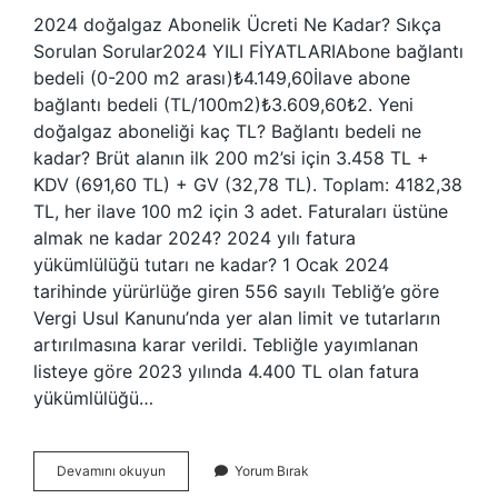
2024 doğalgaz Abonelik Ücreti Ne Kadar? Sıkça
Sorulan Sorular2024 YILI FİYATLARIAbone bağlantı
bedeli (0-200 m2 arası)₺4.149,60İlave abone
bağlantı bedeli (TL/100m2)₺3.609,60₺2. Yeni
doğalgaz aboneliği kaç TL? Bağlantı bedeli ne
kadar? Brüt alanın ilk 200 m2’si için 3.458 TL +
KDV (691,60 TL) + GV (32,78 TL). Toplam: 4182,38
TL, her ilave 100 m2 için 3 adet. Faturaları üstüne
almak ne kadar 2024? 2024 yılı fatura
yükümlülüğü tutarı ne kadar? 1 Ocak 2024
tarihinde yürürlüğe giren 556 sayılı Tebliğ’e göre
Vergi Usul Kanunu’nda yer alan limit ve tutarların
artırılmasına karar verildi. Tebliğle yayımlanan
listeye göre 2023 yılında 4.400 TL olan fatura
yükümlülüğü…
Doğal
Devamını okuyun
Yorum Bırak
Gaz