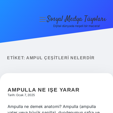
Sosyal Medya Tüyoları
menüyü
aç
Dijital dünyada neşeli bir macera!
Anasayfa
Gizlilik Politikası
Yasal Uyarı
ETIKET:
AMPUL ÇEŞITLERI NELERDIR
Hakkımızda
AMPULLA NE IŞE YARAR
Tarih: Ocak 7, 2025
Ampulla ne demek anatomi? Ampulla (ampulla
vater veya büyük papilla), duodenumun safra ve