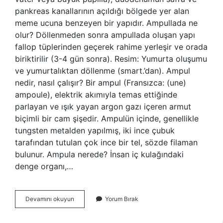
pankreas kanallarının açıldığı bölgede yer alan
meme ucuna benzeyen bir yapıdır. Ampullada ne
olur? Döllenmeden sonra ampullada oluşan yapı
fallop tüplerinden geçerek rahime yerleşir ve orada
biriktirilir (3-4 gün sonra). Resim: Yumurta oluşumu
ve yumurtalıktan döllenme (smart.’dan). Ampul
nedir, nasıl çalışır? Bir ampul (Fransızca: (une)
ampoule), elektrik akımıyla temas ettiğinde
parlayan ve ışık yayan argon gazı içeren armut
biçimli bir cam şişedir. Ampulün içinde, genellikle
tungsten metalden yapılmış, iki ince çubuk
tarafından tutulan çok ince bir tel, sözde filaman
bulunur. Ampula nerede? İnsan iç kulağındaki
denge organı,…
Ampulla
Devamını okuyun
Yorum Bırak
Ne
Işe