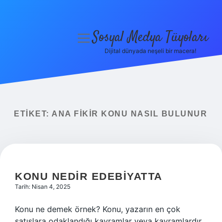
Sosyal Medya Tüyoları
menüyü
aç
Dijital dünyada neşeli bir macera!
Anasayfa
Gizlilik Politikası
Yasal Uyarı
ETIKET:
ANA FIKIR KONU NASIL BULUNUR
Hakkımızda
KONU NEDIR EDEBIYATTA
Tarih: Nisan 4, 2025
Konu ne demek örnek? Konu, yazarın en çok
satışlara odaklandığı kavramlar veya kavramlardır.