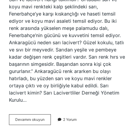
koyu mavi renkteki kalp şeklindeki sarı,
Fenerbahçe’ye karşı kıskançlığı ve haseti temsil
ediyor ve koyu mavi asaleti temsil ediyor. Bu iki
renk arasında yükselen meşe palamudu dalı,
Fenerbahçe’nin gücünü ve kuvvetini temsil ediyor.
Ankaragücü neden sarı lacivert? Güzel kokulu, tatlı
ve sıvı bir meyvedir. Sarıdan yeşile ve pembeye
kadar değişen renk çeşitleri vardır. Sarı renk hırs ve
başarının simgesidir. Başarıdan sonra kişi çok
gururlanır.” Ankaragücü renk ararken bu olayı
hatırladı, bu yüzden sarı ve koyu mavi renkler
ortaya çıktı ve oy birliğiyle kabul edildi. Sarı
lacivert kimin? Sarı Lacivertliler Derneği Yönetim
Kurulu…
Sarı
Devamını okuyun
2 Yorum
Lacivert
Hangi