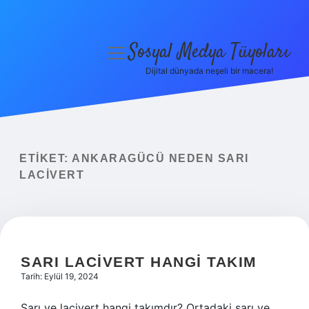
Sosyal Medya Tüyoları
menüyü
aç
Dijital dünyada neşeli bir macera!
Anasayfa
Gizlilik Politikası
Yasal Uyarı
ETIKET:
ANKARAGÜCÜ NEDEN SARI
LACIVERT
Hakkımızda
SARI LACIVERT HANGI TAKIM
Tarih: Eylül 19, 2024
Sarı ve lacivert hangi takımdır? Ortadaki sarı ve