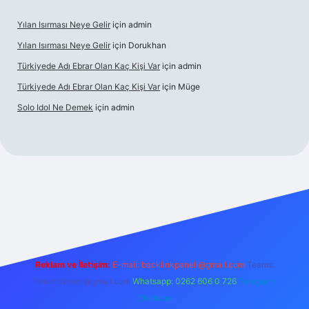
Yılan Isırması Neye Gelir
için
admin
Yılan Isırması Neye Gelir
için
Dorukhan
Türkiyede Adı Ebrar Olan Kaç Kişi Var
için
admin
Türkiyede Adı Ebrar Olan Kaç Kişi Var
için
Müge
Solo Idol Ne Demek
için
admin
ş
Reklam ve İletişim:
E-mail:
backlinkpaneli@gmail.com
Teams:
forumhizmeti@gmail.com
Whatsapp: 0262 606 0 726
Telegram:
@karabul