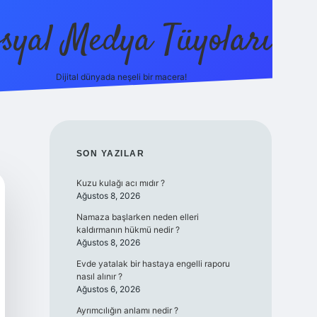
syal Medya Tüyoları
Dijital dünyada neşeli bir macera!
tulipbet yeni giriş
SIDEBAR
SON YAZILAR
Kuzu kulağı acı mıdır ?
Ağustos 8, 2026
Namaza başlarken neden elleri
kaldırmanın hükmü nedir ?
Ağustos 8, 2026
Evde yatalak bir hastaya engelli raporu
nasıl alınır ?
Ağustos 6, 2026
Ayrımcılığın anlamı nedir ?