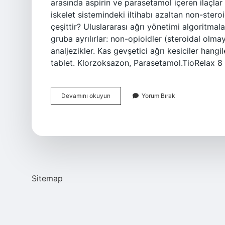
arasında aspirin ve parasetamol içeren ilaçlar 
iskelet sistemindeki iltihabı azaltan non-steroid
çeşittir? Uluslararası ağrı yönetimi algoritmala
gruba ayrılırlar: non-opioidler (steroidal olma
analjezikler. Kas gevşetici ağrı kesiciler han
tablet. Klorzoksazon, Parasetamol.TioRelax 8
Ağrı
Devamını okuyun
Yorum Bırak
Kesici
Ilaçlar
Hangileri
Sitemap