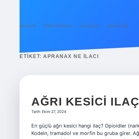
Anasayfa
Gizlilik Politikası
Yasal Uyarı
Hakkımızda
ETIKET:
APRANAX NE ILACI
AĞRI KESICI ILA
Tarih: Ekim 27, 2024
En güçlü ağrı kesici hangi ilaç? Opioidler (narko
Kodein, tramadol ve morfin bu gruba girer. Ağrı 