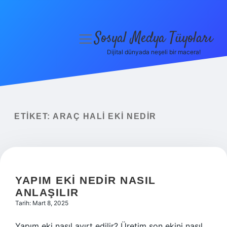
Sosyal Medya Tüyoları
menüyü
aç
Dijital dünyada neşeli bir macera!
Anasayfa
Gizlilik Politikası
Yasal Uyarı
ETIKET:
ARAÇ HALI EKI NEDIR
Hakkımızda
YAPIM EKI NEDIR NASIL
ANLAŞILIR
Tarih: Mart 8, 2025
Yapım eki nasıl ayırt edilir? Üretim son ekini nasıl