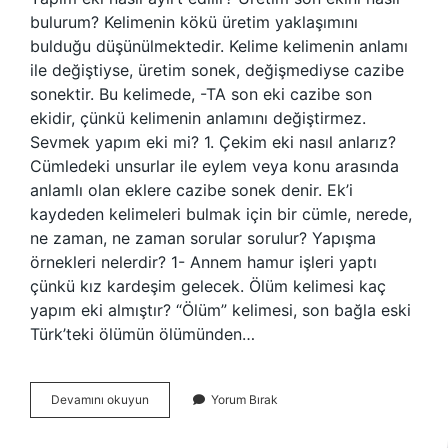
bulurum? Kelimenin kökü üretim yaklaşımını
bulduğu düşünülmektedir. Kelime kelimenin anlamı
ile değiştiyse, üretim sonek, değişmediyse cazibe
sonektir. Bu kelimede, -TA son eki cazibe son
ekidir, çünkü kelimenin anlamını değiştirmez.
Sevmek yapım eki mi? 1. Çekim eki nasıl anlarız?
Cümledeki unsurlar ile eylem veya konu arasında
anlamlı olan eklere cazibe sonek denir. Ek’i
kaydeden kelimeleri bulmak için bir cümle, nerede,
ne zaman, ne zaman sorular sorulur? Yapışma
örnekleri nelerdir? 1- Annem hamur işleri yaptı
çünkü kız kardeşim gelecek. Ölüm kelimesi kaç
yapım eki almıştır? “Ölüm” kelimesi, son bağla eski
Türk’teki ölümün ölümünden…
Yapım
Devamını okuyun
Yorum Bırak
Eki
Nedir