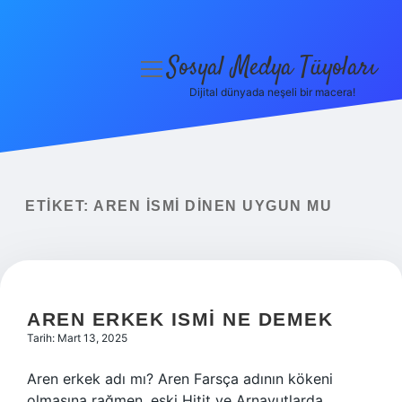
Sosyal Medya Tüyoları
menüyü
aç
Dijital dünyada neşeli bir macera!
Anasayfa
Gizlilik Politikası
Yasal Uyarı
ETIKET:
AREN ISMI DINEN UYGUN MU
Hakkımızda
AREN ERKEK ISMI NE DEMEK
Tarih: Mart 13, 2025
Aren erkek adı mı? Aren Farsça adının kökeni
olmasına rağmen, eski Hitit ve Arnavutlarda