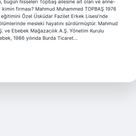
n, bugün hisseleri Topbaş ailesine ait olan ve anne-
bebek kimin firması? Mahmud Muhammed TOPBAŞ 1976
 eğitimini Özel Üsküdar Fazilet Erkek Lisesi’nde
i bölümlerinde mesleki hayatını sürdürmüştür. Mahmud
. ve Ebebek Mağazacılık A.Ş. Yönetim Kurulu
Bebek, 1986 yılında Burda Ticaret…