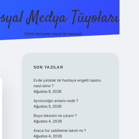
syal Medya Tüyoları
Dijital dünyada neşeli bir macera!
tulipbet yeni giriş
SIDEBAR
SON YAZILAR
Evde yatalak bir hastaya engelli raporu
nasıl alınır ?
Ağustos 6, 2026
Ayrımcılığın anlamı nedir ?
Ağustos 5, 2026
Boya lekesini ne çıkarır ?
Ağustos 4, 2026
Araca hız sabitleme takılır mı ?
Ağustos 4, 2026