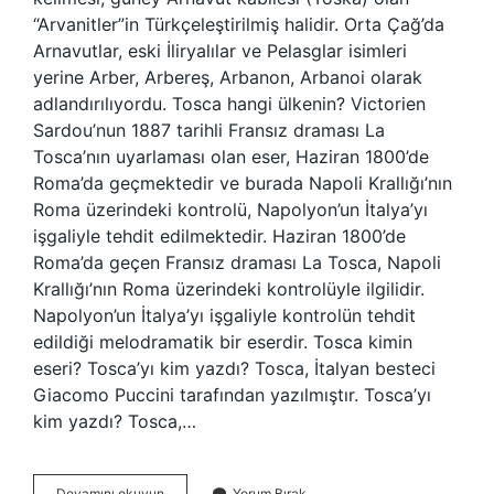
“Arvanitler”in Türkçeleştirilmiş halidir. Orta Çağ’da
Arnavutlar, eski İliryalılar ve Pelasglar isimleri
yerine Arber, Arbereş, Arbanon, Arbanoi olarak
adlandırılıyordu. Tosca hangi ülkenin? Victorien
Sardou’nun 1887 tarihli Fransız draması La
Tosca’nın uyarlaması olan eser, Haziran 1800’de
Roma’da geçmektedir ve burada Napoli Krallığı’nın
Roma üzerindeki kontrolü, Napolyon’un İtalya’yı
işgaliyle tehdit edilmektedir. Haziran 1800’de
Roma’da geçen Fransız draması La Tosca, Napoli
Krallığı’nın Roma üzerindeki kontrolüyle ilgilidir.
Napolyon’un İtalya’yı işgaliyle kontrolün tehdit
edildiği melodramatik bir eserdir. Tosca kimin
eseri? Tosca’yı kim yazdı? Tosca, İtalyan besteci
Giacomo Puccini tarafından yazılmıştır. Tosca’yı
kim yazdı? Tosca,…
Toska
Devamını okuyun
Yorum Bırak