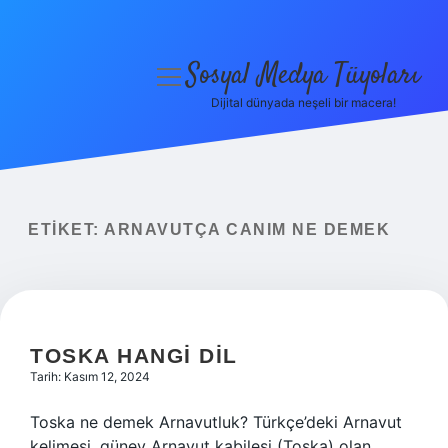
Sosyal Medya Tüyoları
menüyü
aç
Dijital dünyada neşeli bir macera!
Anasayfa
Gizlilik Politikası
Yasal Uyarı
ETIKET:
ARNAVUTÇA CANIM NE DEMEK
Hakkımızda
TOSKA HANGI DIL
Tarih: Kasım 12, 2024
Toska ne demek Arnavutluk? Türkçe’deki Arnavut
kelimesi, güney Arnavut kabilesi (Toska) olan