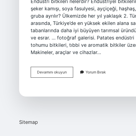
Endüstri bitkileri nelerdir? Endüstriyel bitkiler
şeker kamışı, soya fasulyesi, ayçiçeği, haşhaş,
gruba ayrılır? Ülkemizde her yıl yaklaşık 2. Tür
arasında, Türkiye’de en yüksek ekilen alana sa
tabanlarında daha iyi büyüyen tarımsal üründ
ve esrar. … fotoğraf galerisi. Patates endüstri 
tohumu bitkileri, tıbbi ve aromatik bitkiler üz
Makineler, araçlar ve cihazlar…
Endüstri
Devamını okuyun
Yorum Bırak
Bitkileri
Nelerdir
Kisaca
Sitemap