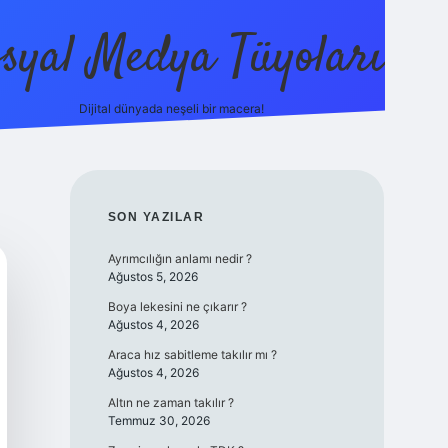
syal Medya Tüyoları
Dijital dünyada neşeli bir macera!
tulipbet yeni giriş
SIDEBAR
SON YAZILAR
Ayrımcılığın anlamı nedir ?
Ağustos 5, 2026
Boya lekesini ne çıkarır ?
Ağustos 4, 2026
Araca hız sabitleme takılır mı ?
Ağustos 4, 2026
Altın ne zaman takılır ?
Temmuz 30, 2026