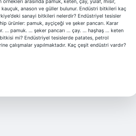
in örnekleri arasında pamuk, keten, çay, yulaf, mısır,
 kauçuk, anason ve güller bulunur. Endüstri bitkileri kaç
kiye’deki sanayi bitkileri nelerdir? Endüstriyel tesisler
hip ürünler: pamuk, ayçiçeği ve şeker pancarı. Karar
ür. … pamuk. … şeker pancarı … çay. … haşhaş … keten
bitkisi mi? Endüstriyel tesislerde patates, petrol
erine çalışmalar yapılmaktadır. Kaç çeşit endüstri vardır?