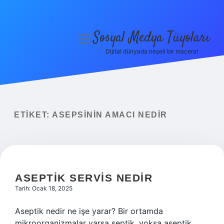
Sosyal Medya Tüyoları
menüyü
aç
Dijital dünyada neşeli bir macera!
Anasayfa
Gizlilik Politikası
Yasal Uyarı
ETIKET:
ASEPSININ AMACI NEDIR
Hakkımızda
ASEPTIK SERVIS NEDIR
Tarih: Ocak 18, 2025
Aseptik nedir ne işe yarar? Bir ortamda
mikroorganizmalar varsa septik, yoksa aseptik