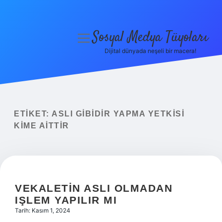
Sosyal Medya Tüyoları
menüyü
aç
Dijital dünyada neşeli bir macera!
Anasayfa
Gizlilik Politikası
Yasal Uyarı
ETIKET:
ASLI GIBIDIR YAPMA YETKISI
KIME AITTIR
Hakkımızda
VEKALETIN ASLI OLMADAN
IŞLEM YAPILIR MI
Tarih: Kasım 1, 2024