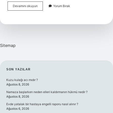
Vekaletin
Devamını okuyun
Yorum Bırak
Aslı
Olmadan
Işlem
Yapılır
Mı
Sitemap
SIDEBAR
SON YAZILAR
Kuzu kulağı acı mıdır ?
Ağustos 8, 2026
Namaza başlarken neden elleri kaldırmanın hükmü nedir ?
Ağustos 8, 2026
Evde yatalak bir hastaya engelli raporu nasıl alınır ?
Ağustos 6, 2026