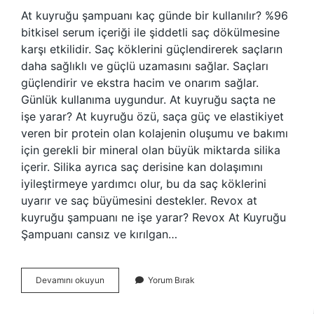
At kuyruğu şampuanı kaç günde bir kullanılır? %96
bitkisel serum içeriği ile şiddetli saç dökülmesine
karşı etkilidir. Saç köklerini güçlendirerek saçların
daha sağlıklı ve güçlü uzamasını sağlar. Saçları
güçlendirir ve ekstra hacim ve onarım sağlar.
Günlük kullanıma uygundur. At kuyruğu saçta ne
işe yarar? At kuyruğu özü, saça güç ve elastikiyet
veren bir protein olan kolajenin oluşumu ve bakımı
için gerekli bir mineral olan büyük miktarda silika
içerir. Silika ayrıca saç derisine kan dolaşımını
iyileştirmeye yardımcı olur, bu da saç köklerini
uyarır ve saç büyümesini destekler. Revox at
kuyruğu şampuanı ne işe yarar? Revox At Kuyruğu
Şampuanı cansız ve kırılgan…
At
Devamını okuyun
Yorum Bırak
Kuyruğu
Saç