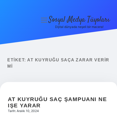
Sosyal Medya Tüyoları
menüyü
aç
Dijital dünyada neşeli bir macera!
Anasayfa
Gizlilik Politikası
Yasal Uyarı
ETIKET:
AT KUYRUĞU SAÇA ZARAR VERIR
MI
Hakkımızda
AT KUYRUĞU SAÇ ŞAMPUANI NE
IŞE YARAR
Tarih: Aralık 10, 2024