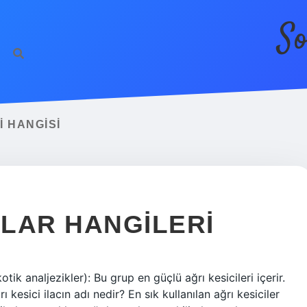
So
I HANGISI
ÇLAR HANGILERI
tik analjezikler): Bu grup en güçlü ağrı kesicileri içerir.
kesici ilacın adı nedir? En sık kullanılan ağrı kesiciler