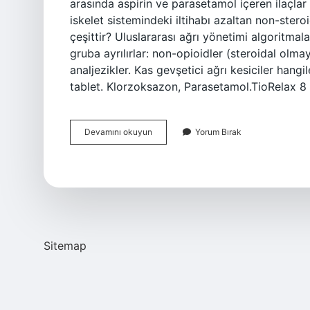
arasında aspirin ve parasetamol içeren ilaçlar 
iskelet sistemindeki iltihabı azaltan non-steroid
çeşittir? Uluslararası ağrı yönetimi algoritmala
gruba ayrılırlar: non-opioidler (steroidal olma
analjezikler. Kas gevşetici ağrı kesiciler han
tablet. Klorzoksazon, Parasetamol.TioRelax 8
Ağrı
Devamını okuyun
Yorum Bırak
Kesici
Ilaçlar
Hangileri
Sitemap