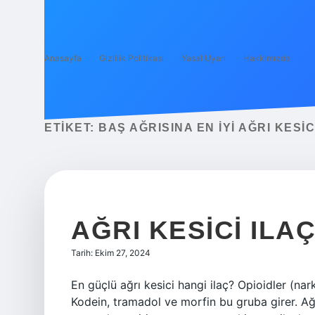
Anasayfa
Gizlilik Politikası
Yasal Uyarı
Hakkımızda
ETIKET:
BAŞ AĞRISINA EN IYI AĞRI KESIC
AĞRI KESICI ILA
Tarih: Ekim 27, 2024
En güçlü ağrı kesici hangi ilaç? Opioidler (narko
Kodein, tramadol ve morfin bu gruba girer. Ağrı 