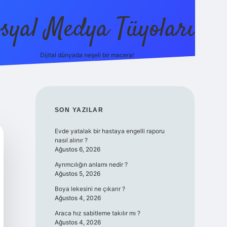
syal Medya Tüyoları
Dijital dünyada neşeli bir macera!
tulipbet yeni giriş
SIDEBAR
SON YAZILAR
Evde yatalak bir hastaya engelli raporu
nasıl alınır ?
Ağustos 6, 2026
Ayrımcılığın anlamı nedir ?
Ağustos 5, 2026
Boya lekesini ne çıkarır ?
Ağustos 4, 2026
Araca hız sabitleme takılır mı ?
Ağustos 4, 2026