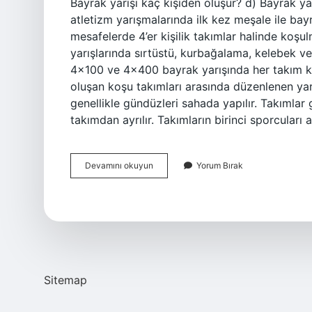
Bayrak yarışı kaç kişiden oluşur? d) Bayrak yar
atletizm yarışmalarında ilk kez meşale ile bayr
mesafelerde 4’er kişilik takımlar halinde koşu
yarışlarında sırtüstü, kurbağalama, kelebek ve
4×100 ve 4×400 bayrak yarışında her takım ka
oluşan koşu takımları arasında düzenlenen yarış
genellikle gündüzleri sahada yapılır. Takımlar g
takımdan ayrılır. Takımların birinci sporcuları
Bayrak
Devamını okuyun
Yorum Bırak
Yarışı
Yüzecek
Takımlar
Kaç
Kişiden
Oluşur
Sitemap