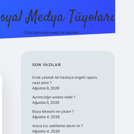
syal Medya Tüyoları
Dijital dünyada neşeli bir macera!
tulipbet yeni giriş
SIDEBAR
SON YAZILAR
Evde yatalak bir hastaya engelli raporu
nasıl alınır ?
Ağustos 6, 2026
Ayrımcılığın anlamı nedir ?
Ağustos 5, 2026
Boya lekesini ne çıkarır ?
Ağustos 4, 2026
Araca hız sabitleme takılır mı ?
Ağustos 4, 2026