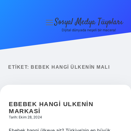
Sosyal Medya Tüyoları
menüyü
aç
Dijital dünyada neşeli bir macera!
Anasayfa
Gizlilik Politikası
Yasal Uyarı
ETIKET:
BEBEK HANGI ÜLKENIN MALI
Hakkımızda
EBEBEK HANGI ULKENIN
MARKASI
Tarih: Ekim 28, 2024
Ebebek hangi ülkeye ait? Türkiye’nin en büyük