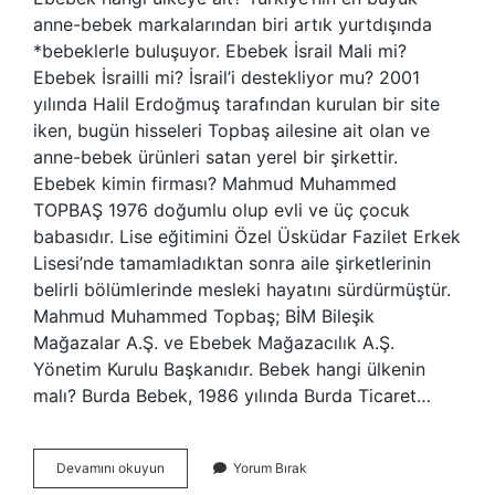
anne-bebek markalarından biri artık yurtdışında
*bebeklerle buluşuyor. Ebebek İsrail Mali mi?
Ebebek İsrailli mi? İsrail’i destekliyor mu? 2001
yılında Halil Erdoğmuş tarafından kurulan bir site
iken, bugün hisseleri Topbaş ailesine ait olan ve
anne-bebek ürünleri satan yerel bir şirkettir.
Ebebek kimin firması? Mahmud Muhammed
TOPBAŞ 1976 doğumlu olup evli ve üç çocuk
babasıdır. Lise eğitimini Özel Üsküdar Fazilet Erkek
Lisesi’nde tamamladıktan sonra aile şirketlerinin
belirli bölümlerinde mesleki hayatını sürdürmüştür.
Mahmud Muhammed Topbaş; BİM Bileşik
Mağazalar A.Ş. ve Ebebek Mağazacılık A.Ş.
Yönetim Kurulu Başkanıdır. Bebek hangi ülkenin
malı? Burda Bebek, 1986 yılında Burda Ticaret…
Ebebek
Devamını okuyun
Yorum Bırak
Hangi