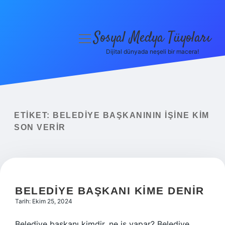
Sosyal Medya Tüyoları
menüyü
aç
Dijital dünyada neşeli bir macera!
Anasayfa
Gizlilik Politikası
Yasal Uyarı
ETIKET:
BELEDIYE BAŞKANININ IŞINE KIM
SON VERIR
Hakkımızda
BELEDIYE BAŞKANI KIME DENIR
Tarih: Ekim 25, 2024
Belediye başkanı kimdir, ne iş yapar? Belediye