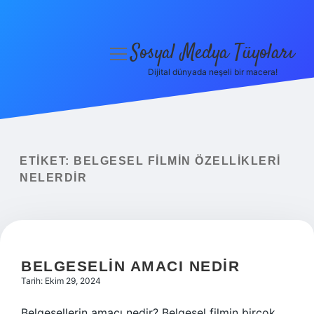
Sosyal Medya Tüyoları
menüyü
aç
Dijital dünyada neşeli bir macera!
Anasayfa
Gizlilik Politikası
Yasal Uyarı
ETIKET:
BELGESEL FILMIN ÖZELLIKLERI
NELERDIR
Hakkımızda
BELGESELIN AMACI NEDIR
Tarih: Ekim 29, 2024
Belgesellerin amacı nedir? Belgesel filmin birçok