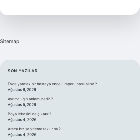
Için
Kaç
Yıl
Okunur
Sitemap
SIDEBAR
SON YAZILAR
Evde yatalak bir hastaya engelli raporu nasıl alınır ?
Ağustos 6, 2026
Ayrımcılığın anlamı nedir ?
Ağustos 5, 2026
Boya lekesini ne çıkarır ?
Ağustos 4, 2026
Araca hız sabitleme takılır mı ?
Ağustos 4, 2026