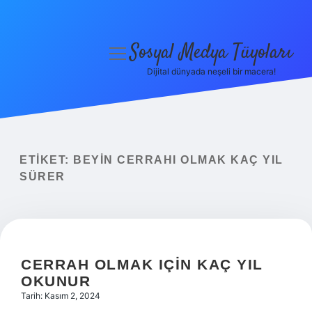
Sosyal Medya Tüyoları
menüyü
aç
Dijital dünyada neşeli bir macera!
Anasayfa
Gizlilik Politikası
Yasal Uyarı
ETIKET:
BEYIN CERRAHI OLMAK KAÇ YIL
SÜRER
Hakkımızda
CERRAH OLMAK IÇIN KAÇ YIL
OKUNUR
Tarih: Kasım 2, 2024