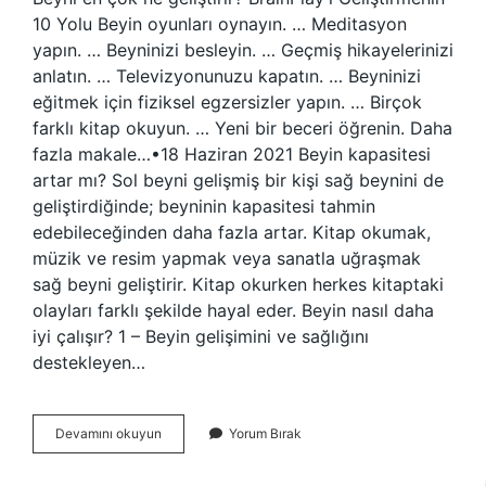
10 Yolu Beyin oyunları oynayın. … Meditasyon
yapın. … Beyninizi besleyin. … Geçmiş hikayelerinizi
anlatın. … Televizyonunuzu kapatın. … Beyninizi
eğitmek için fiziksel egzersizler yapın. … Birçok
farklı kitap okuyun. … Yeni bir beceri öğrenin. Daha
fazla makale…•18 Haziran 2021 Beyin kapasitesi
artar mı? Sol beyni gelişmiş bir kişi sağ beynini de
geliştirdiğinde; beyninin kapasitesi tahmin
edebileceğinden daha fazla artar. Kitap okumak,
müzik ve resim yapmak veya sanatla uğraşmak
sağ beyni geliştirir. Kitap okurken herkes kitaptaki
olayları farklı şekilde hayal eder. Beyin nasıl daha
iyi çalışır? 1 – Beyin gelişimini ve sağlığını
destekleyen…
Insan
Devamını okuyun
Yorum Bırak
Beyninin
Kapasitesi