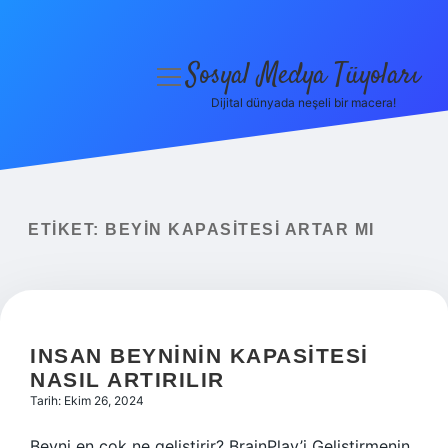
Sosyal Medya Tüyoları
menüyü
aç
Dijital dünyada neşeli bir macera!
Anasayfa
Gizlilik Politikası
Yasal Uyarı
ETIKET:
BEYIN KAPASITESI ARTAR MI
Hakkımızda
INSAN BEYNININ KAPASITESI
NASIL ARTIRILIR
Tarih: Ekim 26, 2024
Beyni en çok ne geliştirir? BrainPlay’i Geliştirmenin