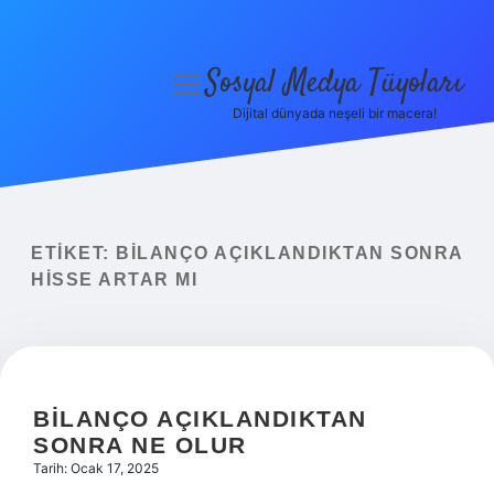
Sosyal Medya Tüyoları
menüyü
aç
Dijital dünyada neşeli bir macera!
Anasayfa
Gizlilik Politikası
Yasal Uyarı
ETIKET:
BILANÇO AÇIKLANDIKTAN SONRA
HISSE ARTAR MI
Hakkımızda
BILANÇO AÇIKLANDIKTAN
SONRA NE OLUR
Tarih: Ocak 17, 2025