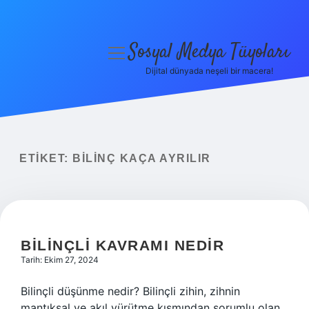
Sosyal Medya Tüyoları
menüyü
aç
Dijital dünyada neşeli bir macera!
Anasayfa
Gizlilik Politikası
Yasal Uyarı
ETIKET:
BILINÇ KAÇA AYRILIR
Hakkımızda
BILINÇLI KAVRAMI NEDIR
Tarih: Ekim 27, 2024
Bilinçli düşünme nedir? Bilinçli zihin, zihnin
mantıksal ve akıl yürütme kısmından sorumlu olan