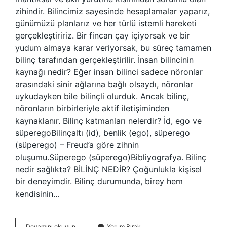
zihindir. Bilincimiz sayesinde hesaplamalar yaparız,
günümüzü planlarız ve her türlü istemli hareketi
gerçekleştiririz. Bir fincan çay içiyorsak ve bir
yudum almaya karar veriyorsak, bu süreç tamamen
bilinç tarafından gerçekleştirilir. İnsan bilincinin
kaynağı nedir? Eğer insan bilinci sadece nöronlar
arasındaki sinir ağlarına bağlı olsaydı, nöronlar
uykudayken bile bilinçli olurduk. Ancak bilinç,
nöronların birbirleriyle aktif iletişiminden
kaynaklanır. Bilinç katmanları nelerdir? İd, ego ve
süperegoBilinçaltı (id), benlik (ego), süperego
(süperego) – Freud’a göre zihnin
oluşumu.Süperego (süperego)Bibliyografya. Bilinç
nedir sağlıkta? BİLİNÇ NEDİR? Çoğunlukla kişisel
bir deneyimdir. Bilinç durumunda, birey hem
kendisinin…
Bilinçli
Devamını okuyun
Yorum Bırak