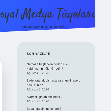
syal Medya Tüyoları
Dijital dünyada neşeli bir macera!
tulipbet yeni giriş
SIDEBAR
SON YAZILAR
Namaza başlarken neden elleri
kaldırmanın hükmü nedir ?
Ağustos 8, 2026
Evde yatalak bir hastaya engelli raporu
nasıl alınır ?
Ağustos 6, 2026
Ayrımcılığın anlamı nedir ?
Ağustos 5, 2026
Boya lekesini ne çıkarır ?