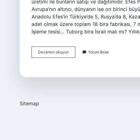
üretimi ile bunların satışı ve dağıtımıdır. Efe
Avrupa’nın altıncı, dünyanın ise on birinci büyü
Anadolu Efes’in Türkiye’de 5, Rusya’da 8, Kaz
adet olmak üzere toplam 18 bira fabrikası, 7 m
İşleme tesisi… Tuborg bira İsrail malı mı? Yıll
Tuborg
Devamını okuyun
Yorum Bırak
Dünyada
Kaçıncı
Sırada
Sitemap