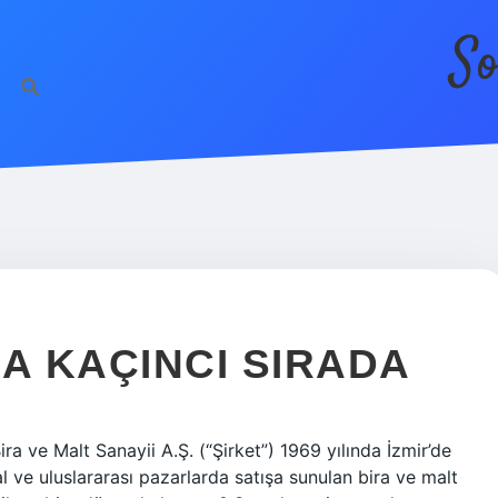
So
 KAÇINCI SIRADA
ra ve Malt Sanayii A.Ş. (“Şirket”) 1969 yılında İzmir’de
l ve uluslararası pazarlarda satışa sunulan bira ve malt