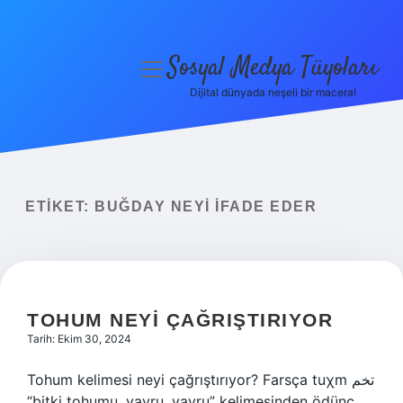
Sosyal Medya Tüyoları
menüyü
aç
Dijital dünyada neşeli bir macera!
Anasayfa
Gizlilik Politikası
Yasal Uyarı
ETIKET:
BUĞDAY NEYI IFADE EDER
Hakkımızda
TOHUM NEYI ÇAĞRIŞTIRIYOR
Tarih: Ekim 30, 2024
Tohum kelimesi neyi çağrıştırıyor? Farsça tuχm تخم
“bitki tohumu, yavru, yavru” kelimesinden ödünç