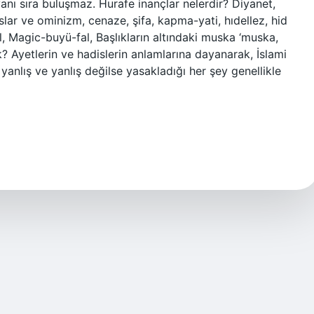
yanı sıra buluşmaz. Hurafe inançlar nelerdir? Diyanet,
slar ve ominizm, cenaze, şifa, kapma-yati, hıdellez, hid
il, Magic-buyü-fal, Başlıkların altındaki muska ‘muska,
? Ayetlerin ve hadislerin anlamlarına dayanarak, İslami
yanlış ve yanlış değilse yasakladığı her şey genellikle