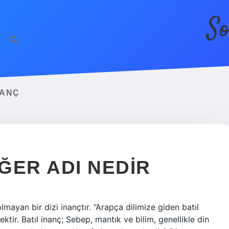
So
NANÇ
IĞER ADI NEDIR
lmayan bir dizi inançtır. “Arapça dilimize giden batıl
ktir. Batıl inanç; Sebep, mantık ve bilim, genellikle din