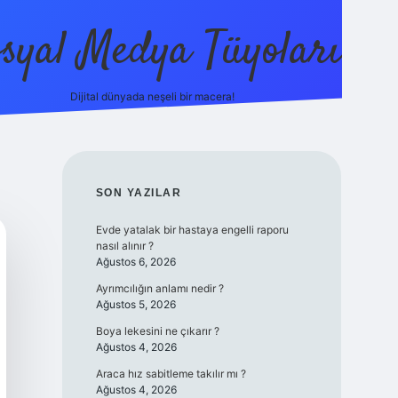
syal Medya Tüyoları
Dijital dünyada neşeli bir macera!
tulipbet yeni giriş
SIDEBAR
SON YAZILAR
Evde yatalak bir hastaya engelli raporu
nasıl alınır ?
Ağustos 6, 2026
Ayrımcılığın anlamı nedir ?
Ağustos 5, 2026
Boya lekesini ne çıkarır ?
Ağustos 4, 2026
Araca hız sabitleme takılır mı ?
Ağustos 4, 2026