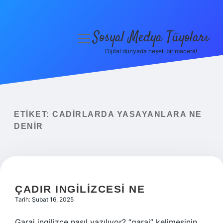
Sosyal Medya Tüyoları
menüyü
aç
Dijital dünyada neşeli bir macera!
Anasayfa
Gizlilik Politikası
Yasal Uyarı
ETIKET:
CADIRLARDA YASAYANLARA NE
DENIR
Hakkımızda
ÇADIR INGILIZCESI NE
Tarih: Şubat 16, 2025
Garaj ingilizce nasıl yazılıyor? “garaj” kelimesinin