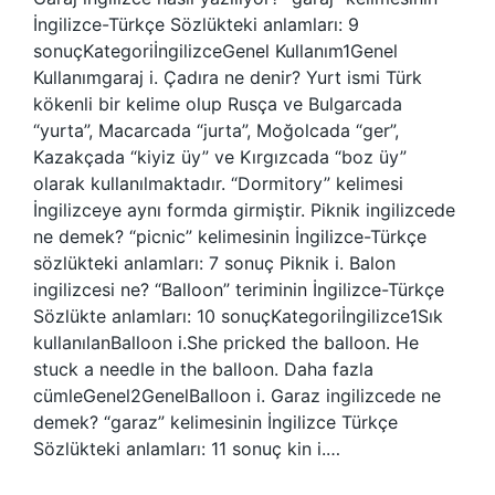
İngilizce-Türkçe Sözlükteki anlamları: 9
sonuçKategoriİngilizceGenel Kullanım1Genel
Kullanımgaraj i. Çadıra ne denir? Yurt ismi Türk
kökenli bir kelime olup Rusça ve Bulgarcada
“yurta”, Macarcada “jurta”, Moğolcada “ger”,
Kazakçada “kiyiz üy” ve Kırgızcada “boz üy”
olarak kullanılmaktadır. “Dormitory” kelimesi
İngilizceye aynı formda girmiştir. Piknik ingilizcede
ne demek? “picnic” kelimesinin İngilizce-Türkçe
sözlükteki anlamları: 7 sonuç Piknik i. Balon
ingilizcesi ne? “Balloon” teriminin İngilizce-Türkçe
Sözlükte anlamları: 10 sonuçKategoriİngilizce1Sık
kullanılanBalloon i.She pricked the balloon. He
stuck a needle in the balloon. Daha fazla
cümleGenel2GenelBalloon i. Garaz ingilizcede ne
demek? “garaz” kelimesinin İngilizce Türkçe
Sözlükteki anlamları: 11 sonuç kin i.…