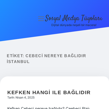
Sosyal Medya Tüyoları
menüyü
aç
Dijital dünyada neşeli bir macera!
Anasayfa
Gizlilik Politikası
Yasal Uyarı
ETIKET:
CEBECI NEREYE BAĞLIDIR
İSTANBUL
Hakkımızda
KEFKEN HANGI ILE BAĞLIDIR
Tarih: Nisan 4, 2025
Kefken Cebeci nereye bağlıdır? Ceebeci Plajı,