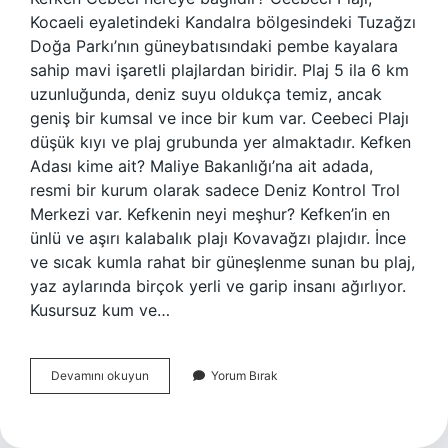
Kocaeli eyaletindeki Kandalra bölgesindeki Tuzağzı
Doğa Parkı’nın güneybatısındaki pembe kayalara
sahip mavi işaretli plajlardan biridir. Plaj 5 ila 6 km
uzunluğunda, deniz suyu oldukça temiz, ancak
geniş bir kumsal ve ince bir kum var. Ceebeci Plajı
düşük kıyı ve plaj grubunda yer almaktadır. Kefken
Adası kime ait? Maliye Bakanlığı’na ait adada,
resmi bir kurum olarak sadece Deniz Kontrol Trol
Merkezi var. Kefkenin neyi meşhur? Kefken’in en
ünlü ve aşırı kalabalık plajı Kovavağzı plajıdır. İnce
ve sıcak kumla rahat bir güneşlenme sunan bu plaj,
yaz aylarında birçok yerli ve garip insanı ağırlıyor.
Kusursuz kum ve…
Kefken
Devamını okuyun
Yorum Bırak
Hangi
Ile
Bağlıdır