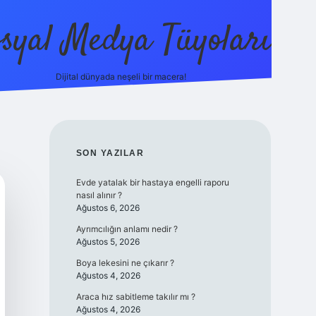
syal Medya Tüyoları
Dijital dünyada neşeli bir macera!
tulipbet yeni giriş
SIDEBAR
SON YAZILAR
Evde yatalak bir hastaya engelli raporu
nasıl alınır ?
Ağustos 6, 2026
Ayrımcılığın anlamı nedir ?
Ağustos 5, 2026
Boya lekesini ne çıkarır ?
Ağustos 4, 2026
Araca hız sabitleme takılır mı ?
Ağustos 4, 2026