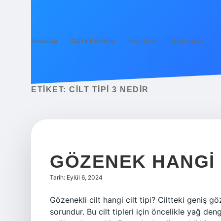
Anasayfa
Gizlilik Politikası
Yasal Uyarı
Hakkımızda
ETIKET:
CILT TIPI 3 NEDIR
GÖZENEK HANGI 
Tarih: Eylül 6, 2024
Gözenekli cilt hangi cilt tipi? Ciltteki geniş gö
sorundur. Bu cilt tipleri için öncelikle yağ d