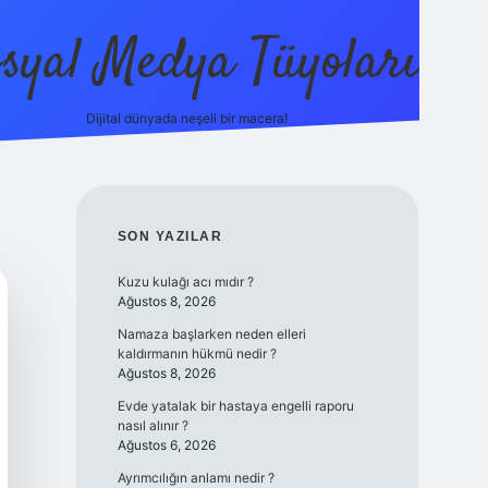
syal Medya Tüyoları
Dijital dünyada neşeli bir macera!
tulipbet yeni giriş
SIDEBAR
SON YAZILAR
Kuzu kulağı acı mıdır ?
Ağustos 8, 2026
Namaza başlarken neden elleri
kaldırmanın hükmü nedir ?
Ağustos 8, 2026
Evde yatalak bir hastaya engelli raporu
nasıl alınır ?
Ağustos 6, 2026
Ayrımcılığın anlamı nedir ?