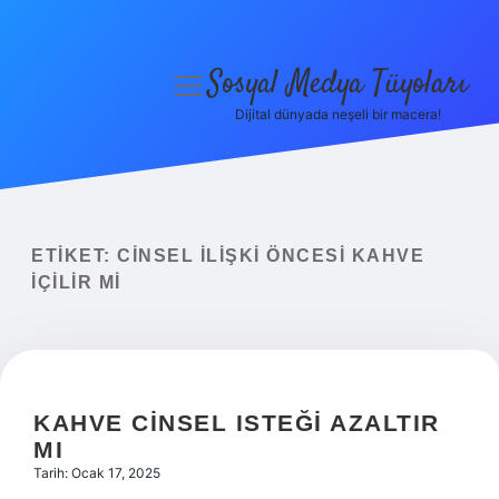
Sosyal Medya Tüyoları
menüyü
aç
Dijital dünyada neşeli bir macera!
Anasayfa
Gizlilik Politikası
Yasal Uyarı
ETIKET:
CINSEL ILIŞKI ÖNCESI KAHVE
IÇILIR MI
Hakkımızda
KAHVE CINSEL ISTEĞI AZALTIR
MI
Tarih: Ocak 17, 2025