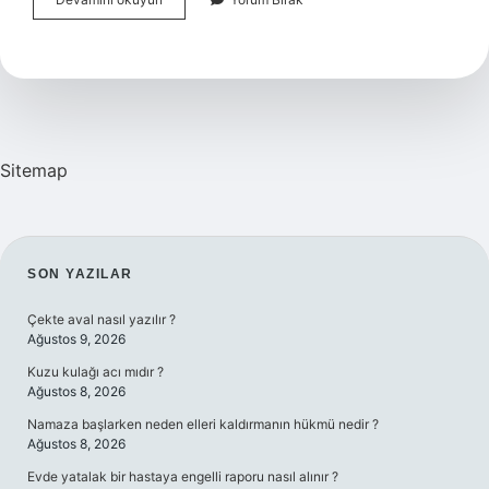
Cinsel
Isteği
Azaltır
Mı
Sitemap
SIDEBAR
SON YAZILAR
Çekte aval nasıl yazılır ?
Ağustos 9, 2026
Kuzu kulağı acı mıdır ?
Ağustos 8, 2026
Namaza başlarken neden elleri kaldırmanın hükmü nedir ?
Ağustos 8, 2026
Evde yatalak bir hastaya engelli raporu nasıl alınır ?