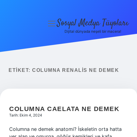
Sosyal Medya Tüyoları
menüyü
aç
Dijital dünyada neşeli bir macera!
Anasayfa
Gizlilik Politikası
Yasal Uyarı
ETIKET:
COLUMNA RENALIS NE DEMEK
Hakkımızda
COLUMNA CAELATA NE DEMEK
Tarih: Ekim 4, 2024
Columna ne demek anatomi? İskeletin orta hatta
yer alan ve omurga, göğüs kemikleri ve kafa