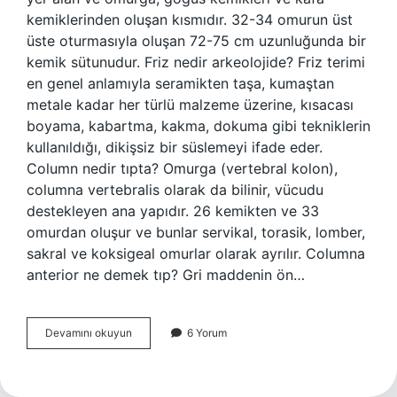
kemiklerinden oluşan kısmıdır. 32-34 omurun üst
üste oturmasıyla oluşan 72-75 cm uzunluğunda bir
kemik sütunudur. Friz nedir arkeolojide? Friz terimi
en genel anlamıyla seramikten taşa, kumaştan
metale kadar her türlü malzeme üzerine, kısacası
boyama, kabartma, kakma, dokuma gibi tekniklerin
kullanıldığı, dikişsiz bir süslemeyi ifade eder.
Column nedir tıpta? Omurga (vertebral kolon),
columna vertebralis olarak da bilinir, vücudu
destekleyen ana yapıdır. 26 kemikten ve 33
omurdan oluşur ve bunlar servikal, torasik, lomber,
sakral ve koksigeal omurlar olarak ayrılır. Columna
anterior ne demek tıp? Gri maddenin ön…
Columna
Devamını okuyun
6 Yorum
Caelata
Ne
Demek