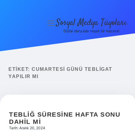
Sosyal Medya Tüyoları
menüyü
aç
Dijital dünyada neşeli bir macera!
Anasayfa
Gizlilik Politikası
Yasal Uyarı
ETIKET:
CUMARTESI GÜNÜ TEBLIGAT
YAPILIR MI
Hakkımızda
TEBLIĞ SÜRESINE HAFTA SONU
DAHIL MI
Tarih: Aralık 20, 2024