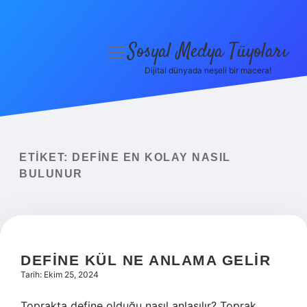
Sosyal Medya Tüyoları
menüyü
aç
Dijital dünyada neşeli bir macera!
Anasayfa
Gizlilik Politikası
Yasal Uyarı
ETIKET:
DEFINE EN KOLAY NASIL
BULUNUR
Hakkımızda
DEFINE KÜL NE ANLAMA GELIR
Tarih: Ekim 25, 2024
Toprakta define olduğu nasıl anlaşılır? Toprak