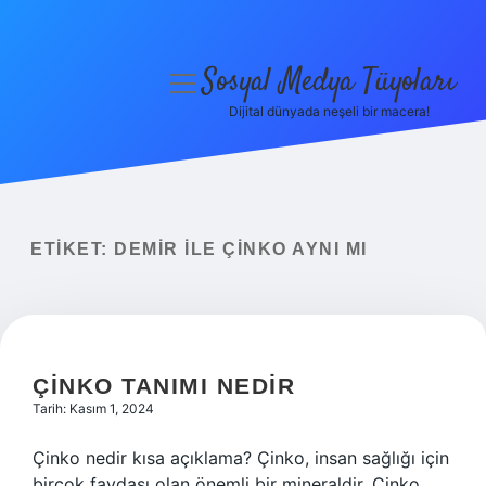
Sosyal Medya Tüyoları
menüyü
aç
Dijital dünyada neşeli bir macera!
Anasayfa
Gizlilik Politikası
Yasal Uyarı
ETIKET:
DEMIR ILE ÇINKO AYNI MI
Hakkımızda
ÇINKO TANIMI NEDIR
Tarih: Kasım 1, 2024
Çinko nedir kısa açıklama? Çinko, insan sağlığı için
birçok faydası olan önemli bir mineraldir. Çinko,